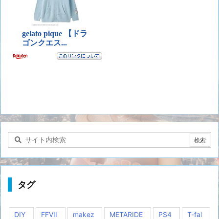
タグ
DIY
FFVII
makez
METARIDE
PS4
T-fal