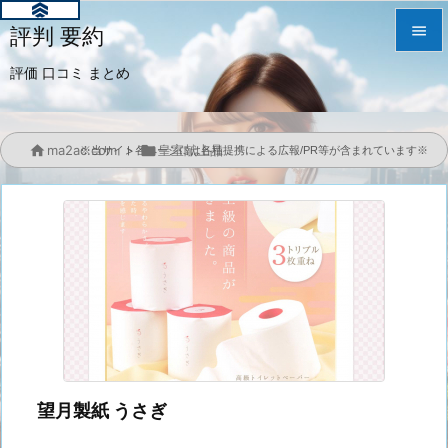

評判 要約

評価 口コミ まとめ
メニュ

サイド

ma2ac.com
>

皇室献上品
※当サイト各ページには各種提携による広報/PR等が含まれています※

前へ

次へ

検索
望月製紙 うさぎ