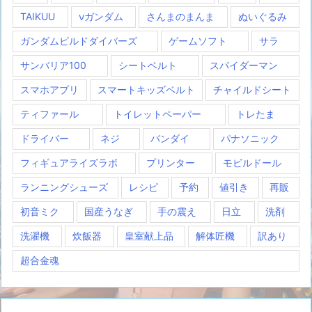
TAIKUU
νガンダム
さんまのまんま
ぬいぐるみ
ガンダムビルドダイバーズ
ゲームソフト
サラ
サンバリア100
シートベルト
スパイダーマン
スマホアプリ
スマートキッズベルト
チャイルドシート
ティファール
トイレットペーパー
トレたま
ドライバー
ネジ
バンダイ
パナソニック
フィギュアライズラボ
プリンター
モビルドール
ランニングシューズ
レシピ
予約
値引き
再販
初音ミク
国産うなぎ
手の震え
日立
洗剤
洗濯機
炊飯器
皇室献上品
解体匠機
訳あり
超合金魂